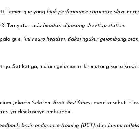
ti. Temen gue yang
high-performance corporate slave
ngaj
OR. Ternyata…
ada headset dipasang di setiap station.
epala gue.
“Ini neuro headset. Bakal ngukur gelombang otak
 ijo. Set ketiga, mulai ngelamun mikirin utang kartu kredit
emium Jakarta Selatan.
Brain-first fitness
mereka sebut. Filos
es, ya eksekusinya amburadul.
eedback
,
brain endurance training (BET)
, dan
lampu refleks