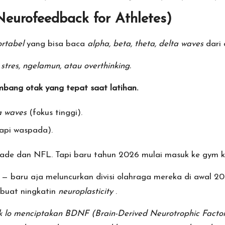
Neurofeedback for Athletes)
rtabel
yang bisa baca
alpha, beta, theta, delta waves
dari 
 stres, ngelamun, atau overthinking.
mbang otak yang tepat saat latihan.
a waves
(fokus tinggi).
 tapi waspada).
piade dan NFL. Tapi baru tahun 2026 mulai masuk ke gym 
 — baru aja meluncurkan divisi olahraga mereka di awal 
buat ningkatin
neuroplasticity
.
 lo menciptakan BDNF (Brain-Derived Neurotrophic Factor)