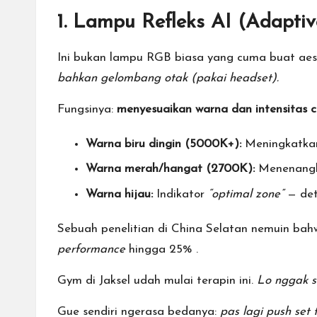
1. Lampu Refleks AI (Adaptiv
Ini bukan lampu RGB biasa yang cuma buat aes
bahkan gelombang otak (pakai headset).
Fungsinya:
menyesuaikan warna dan intensitas c
Warna biru dingin (5000K+):
Meningkatk
Warna merah/hangat (2700K):
Menenangka
Warna hijau:
Indikator
“optimal zone”
— deta
Sebuah penelitian di China Selatan nemuin bah
performance
hingga 25%
.
Gym di Jaksel udah mulai terapin ini.
Lo nggak sa
Gue sendiri ngerasa bedanya:
pas lagi push set