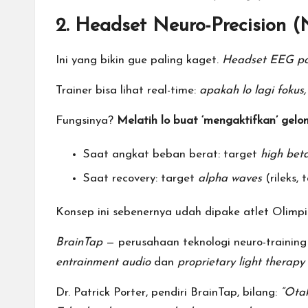
2. Headset Neuro-Precision (
Ini yang bikin gue paling kaget.
Headset EEG po
Trainer bisa lihat real-time:
apakah lo lagi fokus,
Fungsinya?
Melatih lo buat ‘mengaktifkan’ gelo
Saat angkat beban berat: target
high bet
Saat recovery: target
alpha waves
(rileks,
Konsep ini sebenernya udah dipake atlet Olim
BrainTap
— perusahaan teknologi neuro-training
entrainment audio
dan
proprietary light therapy
Dr. Patrick Porter, pendiri BrainTap, bilang:
“Otak