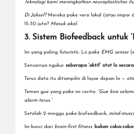
Teknologi kami meningkatkan neuroplastisitas i
Di Jaksel?
Mereka pake versi lokal (atau impor 
15-30 juta?
Masuk akal.
3. Sistem Biofeedback untuk 
Ini yang paling
futuristic.
Lo pake
EMG sensor
(e
Sensornya ngukur
seberapa ‘aktif’ otot lo secara
Terus data itu ditampilin di layar depan lo —
ot
Temen gue yang pake ini cerita:
“Gue kira selam
alarm terus.”
Setelah 2 minggu pake biofeedback,
mind-muscl
Ini kunci dari
brain-first fitness
:
bukan coba-coba 