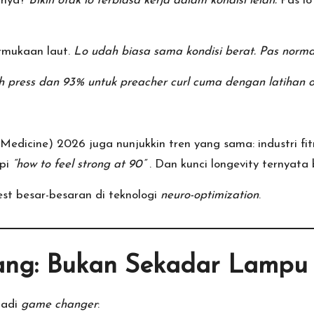
annya?
Bikin otak lo terbiasa kerja dalam kondisi lelah.
Pas lo 
ermukaan laut.
Lo udah biasa sama kondisi berat. Pas normal,
ch press dan 93% untuk preacher curl cuma dengan latihan
dicine) 2026 juga nunjukkin tren yang sama: industri fit
api
“how to feel strong at 90”
. Dan kunci longevity ternyata
st besar-besaran di teknologi
neuro-optimization
.
sang: Bukan Sekadar Lampu
jadi
game changer
: