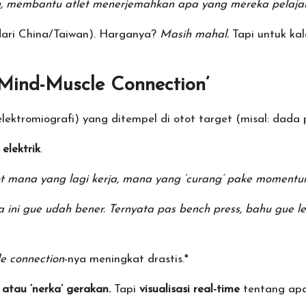
tu, membantu atlet menerjemahkan apa yang mereka pelajari
dari China/Taiwan). Harganya?
Masih mahal.
Tapi untuk ka
‘Mind-Muscle Connection’
lektromiografi) yang ditempel di otot target (misal: dada 
 elektrik
.
ot mana yang lagi kerja, mana yang ‘curang’ pake momentu
a ini gue udah bener. Ternyata pas bench press, bahu gue 
e connection
-nya meningkat drastis.*
atau ‘nerka’ gerakan.
Tapi
visualisasi real-time
tentang apa 