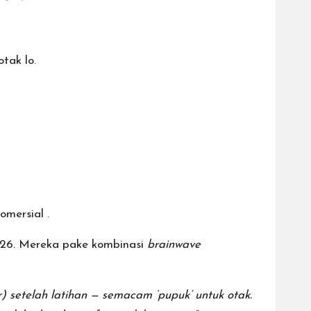
otak lo.
komersial
.
2026. Mereka pake kombinasi
brainwave
 setelah latihan — semacam ‘pupuk’ untuk otak.