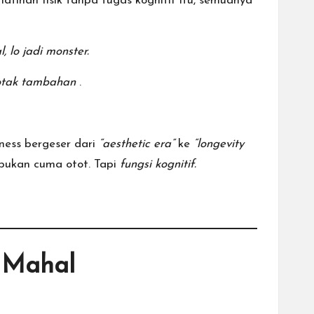
latihan fisik tanpa tugas kognitif itu, semuanya
 lo jadi monster.
 otak tambahan
.
ness bergeser dari
“aesthetic era”
ke
“longevity
 bukan cuma otot. Tapi
fungsi kognitif.
 Mahal