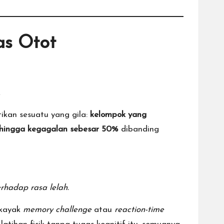
as Otot
kan sesuatu yang gila:
kelompok yang
 hingga kegagalan sebesar 50%
dibanding
erhadap rasa lelah.
(kayak
memory challenge
atau
reaction-time