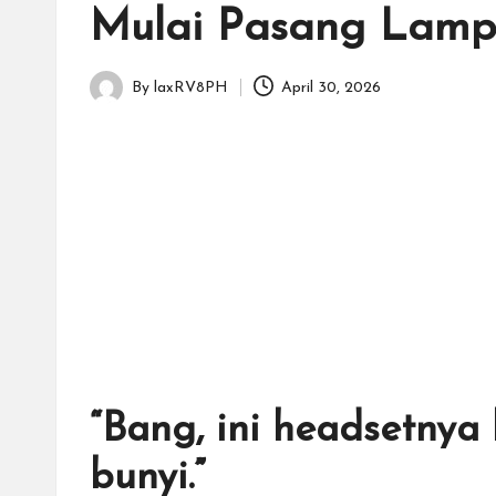
Mulai Pasang Lampu
By
laxRV8PH
April 30, 2026
Posted
by
“Bang, ini headsetnya
bunyi.”