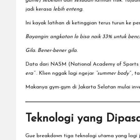
game
)
sebelum
dan
sesudah
latihan fisik. Tuju
jadi kerasa
lebih enteng.
Ini kayak latihan di ketinggian terus turun ke p
Bayangin: angkatan lo bisa naik 33% untuk ben
Gila. Bener-bener gila.
Data dari NASM (National Academy of Sports Me
era”
. Klien nggak lagi ngejar
“summer body”
, t
Makanya gym-gym di Jakarta Selatan mulai inve
Teknologi yang Dipa
Gue breakdown tiga teknologi utama yang lagi 