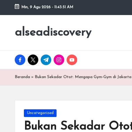
Min, 9 Agu 2026
-
11:43:52 AM
Skip
to
alseadiscovery
Pusat
content
Informasi
dan
Review
facebook.com
twitter.com
t.me
instagram.com
youtube.com
Olahraga
Beranda
»
Bukan Sekadar Otot: Mengapa Gym-Gym di Jakarta 
Posted
Uncategorized
in
Bukan Sekadar Oto