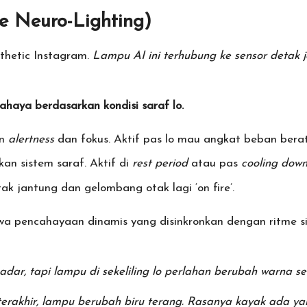
e Neuro-Lighting)
thetic Instagram.
Lampu AI ini terhubung ke sensor detak j
ahaya berdasarkan kondisi saraf lo.
an
alertness
dan fokus. Aktif pas lo mau angkat beban berat 
n sistem saraf. Aktif di
rest period
atau pas
cooling dow
k jantung dan gelombang otak lagi ‘on fire’.
wa pencahayaan dinamis yang disinkronkan dengan ritme si
dar, tapi lampu di sekeliling lo perlahan berubah warna ses
 terakhir, lampu berubah biru terang. Rasanya kayak ada yan