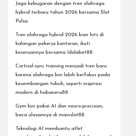
Jaga kebugaran dengan tren olahraga
hybrid terbaru tahun 2026 bersama
Slot
Pulsa
.
Tren olahraga hybrid 2026 kian hits di
kalangan pekerja kantoran, ikuti
keseruannya bersama
Idolabet88
.
Cortisol-sync training menjadi tren baru
karena olahraga kini lebih berfokus pada
keseimbangan tubuh, seperti inspirasi
modern di
habanero88
.
Gym kini pakai AI dan neuro-precision,
baca ulasannya di
mainslot88
.
Teknologi AI membantu atlet