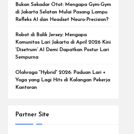
Bukan Sekadar Otot: Mengapa Gym-Gym
di Jakarta Selatan Mulai Pasang Lampu
Refleks AI dan Headset Neuro-Precision?
Robot di Balik Jersey: Mengapa
Komunitas Lari Jakarta di April 2026 Kini
‘Disetrum’ AI Demi Dapatkan Postur Lari
Sempurna
Olahraga “Hybrid” 2026: Paduan Lari +
Yoga yang Lagi Hits di Kalangan Pekerja
Kantoran
Partner Site