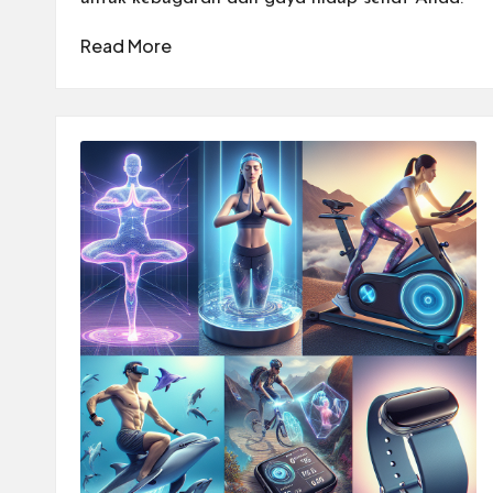
Read More