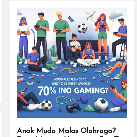
Anak Muda Malas Olahraga?