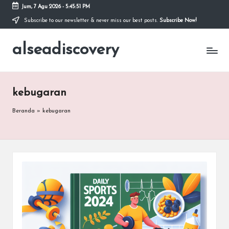
Jum, 7 Agu 2026
-
5:45:51 PM
Subscribe to our newsletter & never miss our best posts.
Subscribe Now!
Skip
to
alseadiscovery
content
Pusat
Informasi
dan
Review
kebugaran
Olahraga
Beranda
»
kebugaran