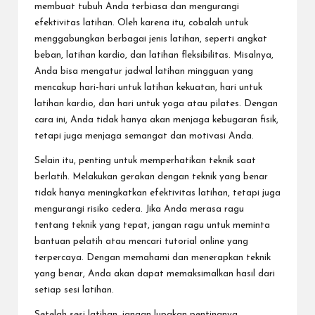
membuat tubuh Anda terbiasa dan mengurangi
efektivitas latihan. Oleh karena itu, cobalah untuk
menggabungkan berbagai jenis latihan, seperti angkat
beban, latihan kardio, dan latihan fleksibilitas. Misalnya,
Anda bisa mengatur jadwal latihan mingguan yang
mencakup hari-hari untuk latihan kekuatan, hari untuk
latihan kardio, dan hari untuk yoga atau pilates. Dengan
cara ini, Anda tidak hanya akan menjaga kebugaran fisik,
tetapi juga menjaga semangat dan motivasi Anda.
Selain itu, penting untuk memperhatikan teknik saat
berlatih. Melakukan gerakan dengan teknik yang benar
tidak hanya meningkatkan efektivitas latihan, tetapi juga
mengurangi risiko cedera. Jika Anda merasa ragu
tentang teknik yang tepat, jangan ragu untuk meminta
bantuan pelatih atau mencari tutorial online yang
terpercaya. Dengan memahami dan menerapkan teknik
yang benar, Anda akan dapat memaksimalkan hasil dari
setiap sesi latihan.
Setelah sesi latihan, jangan lupakan pentingnya