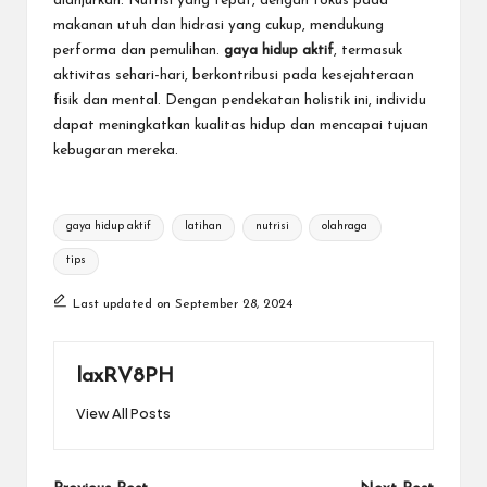
dianjurkan. Nutrisi yang tepat, dengan fokus pada
makanan utuh dan hidrasi yang cukup, mendukung
performa dan pemulihan.
gaya hidup aktif
, termasuk
aktivitas sehari-hari, berkontribusi pada kesejahteraan
fisik dan mental. Dengan pendekatan holistik ini, individu
dapat meningkatkan kualitas hidup dan mencapai tujuan
kebugaran mereka.
Tags:
gaya hidup aktif
latihan
nutrisi
olahraga
tips
Last updated on September 28, 2024
laxRV8PH
View All Posts