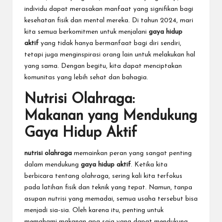
individu dapat merasakan manfaat yang signifikan bagi
kesehatan fisik dan mental mereka. Di tahun 2024, mari
kita semua berkomitmen untuk menjalani
gaya hidup
aktif
yang tidak hanya bermanfaat bagi diri sendiri,
tetapi juga menginspirasi orang lain untuk melakukan hal
yang sama. Dengan begitu, kita dapat menciptakan
komunitas yang lebih sehat dan bahagia.
Nutrisi Olahraga:
Makanan yang Mendukung
Gaya Hidup Aktif
nutrisi olahraga
memainkan peran yang sangat penting
dalam mendukung
gaya hidup aktif
. Ketika kita
berbicara tentang olahraga, sering kali kita terfokus
pada latihan fisik dan teknik yang tepat. Namun, tanpa
asupan nutrisi yang memadai, semua usaha tersebut bisa
menjadi sia-sia. Oleh karena itu, penting untuk
memahami makanan apa saja yang dapat mendukung