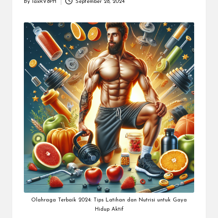
By
laxRV8PH
September 28, 2024
Posted
by
Olahraga Terbaik 2024: Tips Latihan dan Nutrisi untuk Gaya
Hidup Aktif