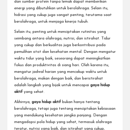
dan sumber protein tanpa lemak dapat memberikan
energi yang dibutuhkan untuk berolahraga. Selain itu,
hidrasi yang cukup juga sangat penting, terutama saat
berolahraga, untuk menjaga kinerja tubuh.
Selain itu, penting untuk menciptakan rutinitas yang
seimbang antara olahraga, nutrisi, dan istirahat. Tidur
yang cukup dan berkualitas juga berkontribusi pada
pemulihan otot dan kesehatan mental. Dengan mengatur
waktu tidur yang baik, seseorang dapat meningkatkan
fokus dan produktivitas di siang hari. Oleh karena itu,
mengatur jadwal harian yang mencakup waktu untuk
berolahraga, makan dengan baik, dan beristirahat
adalah langkah yang bijak untuk mencapai
gaya hidup
aktif
yang sehat.
Akhirnya,
gaya hidup aktif
bukan hanya tentang
berolahraga, tetapi juga tentang menciptakan kebiasaan
yang mendukung kesehatan jangka panjang. Dengan
mengadopsi pola hidup yang sehat, termasuk olahraga
teratur, nutrisi yang baik, dan istirahat yang cukup,