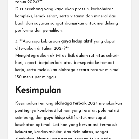
tahun 2024?**
Diet seimbang yang kaya akan protein, karbohidrat
kompleks, lemak sehat, serta vitamin dan mineral dari
buah dan sayuran sangat dianjurkan untuk mendukung
performa dan pemulihan.
3. **Apa saja kebiasaan
gaya hidup aktif
yang dapat
diterapkan di tahun 2024?**
Mengintegrasikan aktivitas fisik dalam rutinitas sehari-
hari, seperti berjalan kaki atau bersepeda ke tempat
kerja, serta melakukan olahraga secara teratur minimal
150 menit per minggu.
Kesimpulan
Kesimpulan tentang
olahraga terbaik
2024 menekankan
pentingnya kombinasi latihan yang teratur, pola nutrisi
seimbang, dan
gaya hidup aktif
untuk mencapai
kesehatan optimal. Latihan yang bervariasi, termasuk
kekuatan, kardiovaskular, dan fleksibilitas, sangat