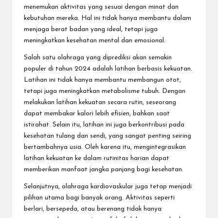
menemukan aktivitas yang sesuai dengan minat dan
kebutuhan mereka. Hal ini tidak hanya membantu dalam
menjaga berat badan yang ideal, tetapi juga
meningkatkan kesehatan mental dan emosional.
Salah satu olahraga yang diprediksi akan semakin
populer di tahun 2024 adalah latihan berbasis kekuatan.
Latihan ini tidak hanya membantu membangun otot,
tetapi juga meningkatkan metabolisme tubuh. Dengan
melakukan latihan kekuatan secara rutin, seseorang
dapat membakar kalori lebih efisien, bahkan saat
istirahat. Selain itu, latihan ini juga berkontribusi pada
kesehatan tulang dan sendi, yang sangat penting seiring
bertambahnya usia. Oleh karena itu, mengintegrasikan
latihan kekuatan ke dalam rutinitas harian dapat
memberikan manfaat jangka panjang bagi kesehatan.
Selanjutnya, olahraga kardiovaskular juga tetap menjadi
pilihan utama bagi banyak orang. Aktivitas seperti
berlari, bersepeda, atau berenang tidak hanya