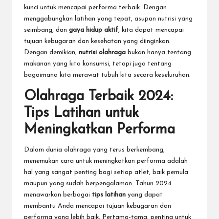
kunci untuk mencapai performa terbaik. Dengan
menggabungkan latihan yang tepat, asupan nutrisi yang
seimbang, dan
gaya hidup aktif
, kita dapat mencapai
tujuan kebugaran dan kesehatan yang diinginkan.
Dengan demikian,
nutrisi olahraga
bukan hanya tentang
makanan yang kita konsumsi, tetapi juga tentang
bagaimana kita merawat tubuh kita secara keseluruhan.
Olahraga Terbaik 2024:
Tips Latihan untuk
Meningkatkan Performa
Dalam dunia olahraga yang terus berkembang,
menemukan cara untuk meningkatkan performa adalah
hal yang sangat penting bagi setiap atlet, baik pemula
maupun yang sudah berpengalaman. Tahun 2024
menawarkan berbagai
tips latihan
yang dapat
membantu Anda mencapai tujuan kebugaran dan
performa yang lebih baik. Pertama-tama, penting untuk