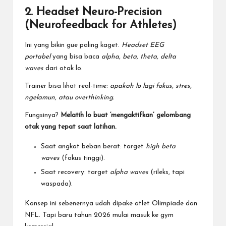
2. Headset Neuro-Precision
(Neurofeedback for Athletes)
Ini yang bikin gue paling kaget.
Headset EEG
portabel
yang bisa baca
alpha, beta, theta, delta
waves
dari otak lo.
Trainer bisa lihat real-time:
apakah lo lagi fokus, stres,
ngelamun, atau overthinking.
Fungsinya?
Melatih lo buat ‘mengaktifkan’ gelombang
otak yang tepat saat latihan.
Saat angkat beban berat: target
high beta
waves
(fokus tinggi).
Saat recovery: target
alpha waves
(rileks, tapi
waspada).
Konsep ini sebenernya udah dipake atlet Olimpiade dan
NFL. Tapi baru tahun 2026 mulai masuk ke gym