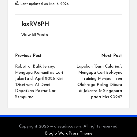
Last updated on Mei 6, 2026
laxRV8PH
View All Posts
Post
Previous Post
Next Post
navigation
Robot di Balik Jersey:
Lupakan “Burn Calories”:
Mengapa Komunitas Lari
Mengapa Cortisol-Sync
Jakarta di April 2026 Kini
Training Menjadi Tren
‘Disetrum’ AI Demi
Olahraga Paling Diburu
Dapatkan Postur Lari
di Jakarta & Singapura
Sempurna
pada Mei 2026?
Copyright 2026 — alseadiscovery. All rights reserved.
Bloglo WordPress Theme