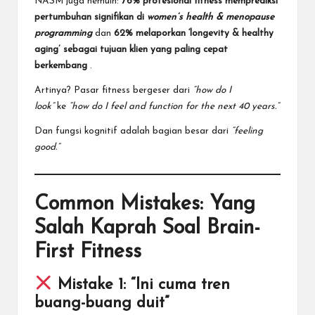
NASM juga nemuin:
76% profesional fitness memprediksi
pertumbuhan signifikan di
women’s health & menopause
programming
dan
62% melaporkan ‘longevity & healthy
aging’ sebagai tujuan klien yang paling cepat
berkembang
.
Artinya? Pasar fitness bergeser dari
“how do I
look”
ke
“how do I feel and function for the next 40 years.”
Dan fungsi kognitif adalah bagian besar dari
“feeling
good.”
Common Mistakes: Yang
Salah Kaprah Soal Brain-
First Fitness
Mistake 1: “Ini cuma tren
buang-buang duit”