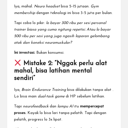
Iya, mahal.
Neuro headset
bisa 5-15 jutaan.
Gym
membership
dengan teknologi ini bisa 3-5 juta per bulan.
Tapi coba lo pikir:
lo bayar 300 ribu per sesi personal
trainer biasa yang cuma ngitung repetisi. Atau lo bayar
500 ribu per sesi yang juga ngasih laporan gelombang
otak dan koneksi neuromuskular?
Ini investasi.
Bukan konsumsi.
Mistake 2: “Nggak perlu alat
mahal, bisa latihan mental
sendiri”
Iya,
Brain Endurance Training
bisa dilakukan tanpa alat
.
Lo bisa main
dual-task game
di HP sebelum latihan.
Tapi
neurofeedback
dan
lampu AI
itu
mempercepat
proses.
Kayak lo bisa lari tanpa pelatih. Tapi dengan
pelatih, progress lo 3x lipat.