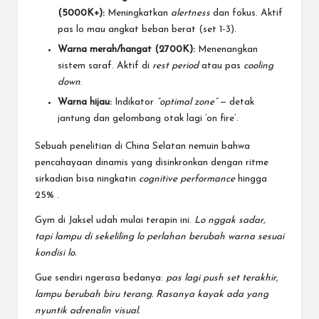
(5000K+):
Meningkatkan
alertness
dan fokus. Aktif
pas lo mau angkat beban berat (set 1-3).
Warna merah/hangat (2700K):
Menenangkan
sistem saraf. Aktif di
rest period
atau pas
cooling
down
.
Warna hijau:
Indikator
“optimal zone”
— detak
jantung dan gelombang otak lagi ‘on fire’.
Sebuah penelitian di China Selatan nemuin bahwa
pencahayaan dinamis yang disinkronkan dengan ritme
sirkadian bisa ningkatin
cognitive performance
hingga
25%
.
Gym di Jaksel udah mulai terapin ini.
Lo nggak sadar,
tapi lampu di sekeliling lo perlahan berubah warna sesuai
kondisi lo.
Gue sendiri ngerasa bedanya:
pas lagi push set terakhir,
lampu berubah biru terang. Rasanya kayak ada yang
nyuntik adrenalin visual.