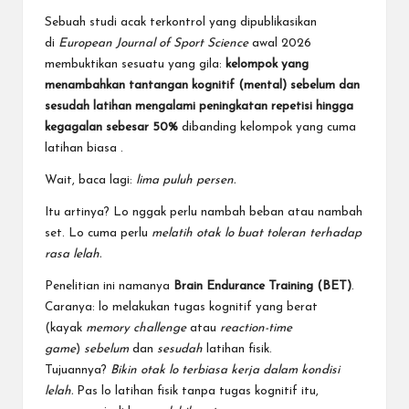
Sebuah studi acak terkontrol yang dipublikasikan
di
European Journal of Sport Science
awal 2026
membuktikan sesuatu yang gila:
kelompok yang
menambahkan tantangan kognitif (mental) sebelum dan
sesudah latihan mengalami peningkatan repetisi hingga
kegagalan sebesar 50%
dibanding kelompok yang cuma
latihan biasa
.
Wait, baca lagi:
lima puluh persen.
Itu artinya? Lo nggak perlu nambah beban atau nambah
set. Lo cuma perlu
melatih otak lo buat toleran terhadap
rasa lelah.
Penelitian ini namanya
Brain Endurance Training (BET)
.
Caranya: lo melakukan tugas kognitif yang berat
(kayak
memory challenge
atau
reaction-time
game
)
sebelum
dan
sesudah
latihan fisik.
Tujuannya?
Bikin otak lo terbiasa kerja dalam kondisi
lelah.
Pas lo latihan fisik tanpa tugas kognitif itu,