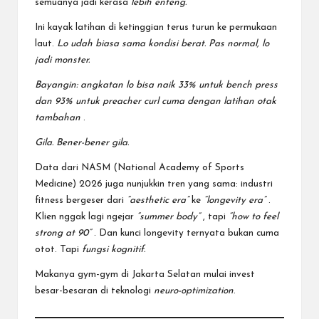
semuanya jadi kerasa
lebih enteng.
Ini kayak latihan di ketinggian terus turun ke permukaan
laut.
Lo udah biasa sama kondisi berat. Pas normal, lo
jadi monster.
Bayangin: angkatan lo bisa naik 33% untuk bench press
dan 93% untuk preacher curl cuma dengan latihan otak
tambahan
.
Gila. Bener-bener gila.
Data dari NASM (National Academy of Sports
Medicine) 2026 juga nunjukkin tren yang sama: industri
fitness bergeser dari
“aesthetic era”
ke
“longevity era”
.
Klien nggak lagi ngejar
“summer body”
, tapi
“how to feel
strong at 90”
. Dan kunci longevity ternyata bukan cuma
otot. Tapi
fungsi kognitif.
Makanya gym-gym di Jakarta Selatan mulai invest
besar-besaran di teknologi
neuro-optimization
.