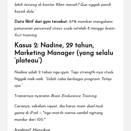
lebih tenang di kantor. Klien marah? Gue nggak panik
kayak dulu.”
Data fiktif dari gym tersebut:
67% member mengalami
penurunan
perceived stress scale
setelah 8 minggu
brain-
first training
.
Kasus 2: Nadine, 29 tahun,
Marketing Manager (yang selalu
‘plateau’)
Nadine udah 2 tahun nge-gym. Tapi strength-nya stuck.
Nggak naik-naik.
“Udah coba berbagai program. Tetap
aja.”
Trainernya nyaranin
Brain Endurance Training
.
Caranya: sebelum squat, dia harus main
dual-task
game
di iPad — *nge-match warna sambil ngitung
mundur dari 100.*
Awalnya?
Menyiksa.