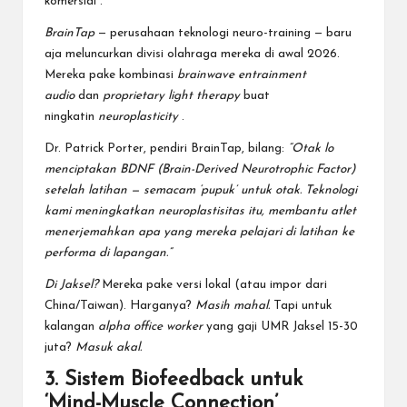
komersial
.
BrainTap
— perusahaan teknologi neuro-training — baru
aja meluncurkan divisi olahraga mereka di awal 2026.
Mereka pake kombinasi
brainwave entrainment
audio
dan
proprietary light therapy
buat
ningkatin
neuroplasticity
.
Dr. Patrick Porter, pendiri BrainTap, bilang:
“Otak lo
menciptakan BDNF (Brain-Derived Neurotrophic Factor)
setelah latihan — semacam ‘pupuk’ untuk otak. Teknologi
kami meningkatkan neuroplastisitas itu, membantu atlet
menerjemahkan apa yang mereka pelajari di latihan ke
performa di lapangan.”
Di Jaksel?
Mereka pake versi lokal (atau impor dari
China/Taiwan). Harganya?
Masih mahal.
Tapi untuk
kalangan
alpha office worker
yang gaji UMR Jaksel 15-30
juta?
Masuk akal.
3. Sistem Biofeedback untuk
‘Mind-Muscle Connection’