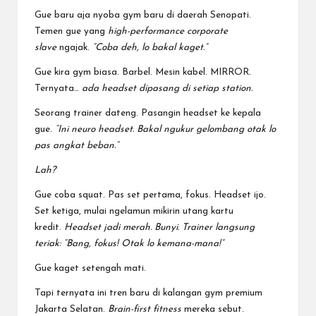
Gue baru aja nyoba gym baru di daerah Senopati.
Temen gue yang
high-performance corporate
slave
ngajak.
“Coba deh, lo bakal kaget.”
Gue kira gym biasa. Barbel. Mesin kabel. MIRROR.
Ternyata…
ada headset dipasang di setiap station.
Seorang trainer dateng. Pasangin headset ke kepala
gue.
“Ini neuro headset. Bakal ngukur gelombang otak lo
pas angkat beban.”
Lah?
Gue coba squat. Pas set pertama, fokus. Headset ijo.
Set ketiga, mulai ngelamun mikirin utang kartu
kredit.
Headset jadi merah. Bunyi. Trainer langsung
teriak: “Bang, fokus! Otak lo kemana-mana!”
Gue kaget setengah mati.
Tapi ternyata ini tren baru di kalangan gym premium
Jakarta Selatan.
Brain-first fitness
mereka sebut.