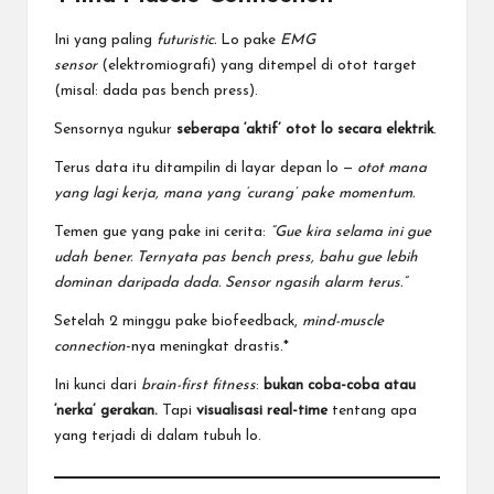
Ini yang paling
futuristic.
Lo pake
EMG
sensor
(elektromiografi) yang ditempel di otot target
(misal: dada pas bench press).
Sensornya ngukur
seberapa ‘aktif’ otot lo secara elektrik
.
Terus data itu ditampilin di layar depan lo —
otot mana
yang lagi kerja, mana yang ‘curang’ pake momentum.
Temen gue yang pake ini cerita:
“Gue kira selama ini gue
udah bener. Ternyata pas bench press, bahu gue lebih
dominan daripada dada. Sensor ngasih alarm terus.”
Setelah 2 minggu pake biofeedback,
mind-muscle
connection
-nya meningkat drastis.*
Ini kunci dari
brain-first fitness
:
bukan coba-coba atau
‘nerka’ gerakan.
Tapi
visualisasi real-time
tentang apa
yang terjadi di dalam tubuh lo.