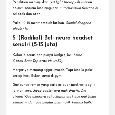
Penelitian menunjukkan
red light therapy
di kisaran
660nm-850nm bisa ningkatin
mitochondrial function
di
sel otak dan otot
.
Pakai 10-15 menit setelah latihan.
Sambil dengerin
playlist lo.
5. (Radikal) Beli neuro headset
sendiri (5-15 juta)
Kalau lo serius dan punya budget, beli
Muse
S
atau
BrainTap
atau
NeuroSky
.
Harganya memang nggak murah. Tapi bisa lo pake
setiap hari. Bukan cuma di gym.
Gue punya temen yang pake ini buat meditasi pagi +
latihan sore.
Sleep quality-nya naik drastis.
Dia
bilang:
“Gue akhirnya tahu kapan otak gue lagi ‘jalan
sendiri’ — dan gue belajar buat narik kendali balik.”