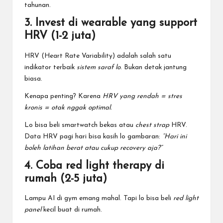
tahunan.
3. Invest di wearable yang support
HRV (1-2 juta)
HRV (Heart Rate Variability) adalah salah satu
indikator terbaik
sistem saraf lo
. Bukan detak jantung
biasa.
Kenapa penting? Karena
HRV yang rendah = stres
kronis = otak nggak optimal.
Lo bisa beli smartwatch bekas atau
chest strap
HRV.
Data HRV pagi hari bisa kasih lo gambaran:
“Hari ini
boleh latihan berat atau cukup recovery aja?”
4. Coba red light therapy di
rumah (2-5 juta)
Lampu AI di gym emang mahal. Tapi lo bisa beli
red light
panel
kecil buat di rumah.