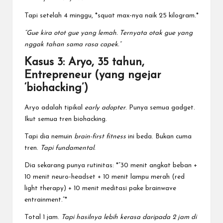
Tapi setelah 4 minggu, *squat max-nya naik 25 kilogram.*
“Gue kira otot gue yang lemah. Ternyata otak gue yang
nggak tahan sama rasa capek.”
Kasus 3: Aryo, 35 tahun,
Entrepreneur (yang ngejar
‘biohacking’)
Aryo adalah tipikal
early adopter
. Punya semua gadget.
Ikut semua tren biohacking.
Tapi dia nemuin
brain-first fitness
ini beda. Bukan cuma
tren.
Tapi fundamental.
Dia sekarang punya rutinitas: *”30 menit angkat beban +
10 menit neuro-headset + 10 menit lampu merah (red
light therapy) + 10 menit meditasi pake brainwave
entrainment.”*
Total 1 jam.
Tapi hasilnya lebih kerasa daripada 2 jam di