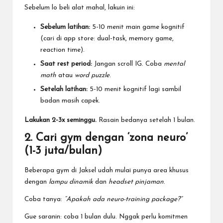
Sebelum lo beli alat mahal, lakuin ini:
Sebelum latihan:
5-10 menit main game kognitif
(cari di app store: dual-task, memory game,
reaction time).
Saat rest period:
Jangan scroll IG. Coba
mental
math
atau
word puzzle
.
Setelah latihan:
5-10 menit kognitif lagi sambil
badan masih capek.
Lakukan 2-3x seminggu.
Rasain bedanya setelah 1 bulan.
2. Cari gym dengan ‘zona neuro’
(1-3 juta/bulan)
Beberapa gym di Jaksel udah mulai punya area khusus
dengan
lampu dinamik
dan
headset pinjaman
.
Coba tanya:
“Apakah ada neuro-training package?”
Gue saranin: coba 1 bulan dulu. Nggak perlu komitmen