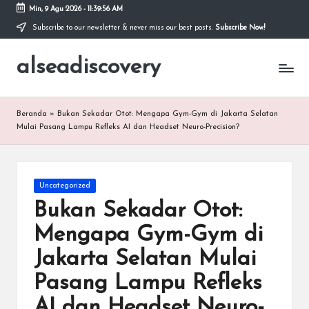
Min, 9 Agu 2026
-
11:39:57 AM
Subscribe to our newsletter & never miss our best posts.
Subscribe Now!
Skip
to
alseadiscovery
content
Pusat
Informasi
dan
Review
Beranda
»
Bukan Sekadar Otot: Mengapa Gym-Gym di Jakarta Selatan
Olahraga
Mulai Pasang Lampu Refleks AI dan Headset Neuro-Precision?
Posted
Uncategorized
in
Bukan Sekadar Otot:
Mengapa Gym-Gym di
Jakarta Selatan Mulai
Pasang Lampu Refleks
AI dan Headset Neuro-