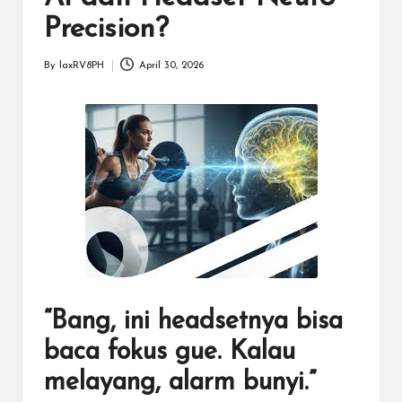
Precision?
By
laxRV8PH
April 30, 2026
Posted
by
“Bang, ini headsetnya bisa
baca fokus gue. Kalau
melayang, alarm bunyi.”