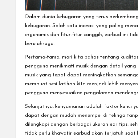
Dalam dunia kebugaran yang terus berkembang
kebugaran. Salah satu inovasi yang paling mena
ergonomis dan fitur-fitur canggih, earbud ini 
berolahraga.
Pertama-tama, mari kita bahas tentang kualita
pengguna menikmati musik dengan detail yang le
musik yang tepat dapat meningkatkan semangat
membuat sesi latihan kita menjadi lebih meny
pengguna menyesuaikan pengalaman mendengark
Selanjutnya, kenyamanan adalah faktor kunci y
dapat dengan mudah menempel di telinga tanp
dilengkapi dengan berbagai ukuran ear tips, se
tidak perlu khawatir earbud akan terjatuh saat 