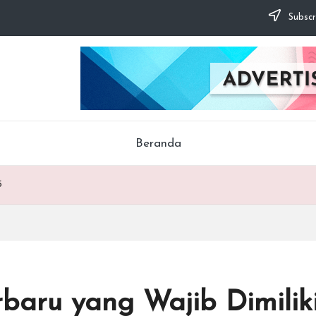
Subscr
Beranda
5
rbaru yang Wajib Dimilik