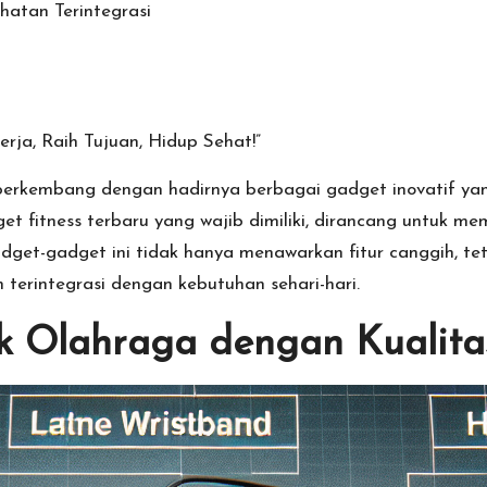
hatan Terintegrasi
rja, Raih Tujuan, Hidup Sehat!”
in berkembang dengan hadirnya berbagai gadget inovatif 
get fitness terbaru yang wajib dimiliki, dirancang untuk
get-gadget ini tidak hanya menawarkan fitur canggih, te
terintegrasi dengan kebutuhan sehari-hari.
k Olahraga dengan Kualita